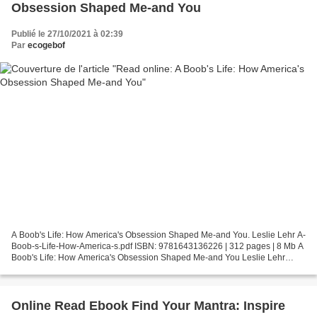
Obsession Shaped Me-and You
Publié le 27/10/2021 à 02:39
Par
ecogebof
A Boob's Life: How America's Obsession Shaped Me-and You. Leslie Lehr A-
Boob-s-Life-How-America-s.pdf ISBN: 9781643136226 | 312 pages | 8 Mb A
Boob's Life: How America's Obsession Shaped Me-and You Leslie Lehr
Page: 312 Format: pdf, ePub, fb2, mobi ISBN:...
Online Read Ebook Find Your Mantra: Inspire