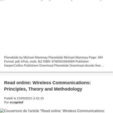
Planetside by Michael Mammay Planetside Michael Mammay Page: 384
Format: pdf, ePub, mobi, fb2 ISBN: 9780062694669 Publisher:
HarperCollins Publishers Download Planetside Download ebooks free
android Planetside English version by Michael Mammay You should...
Read online: Wireless Communications:
Principles, Theory and Methodology
Publié le 23/09/2021 à 02:35
Par
ecogebof