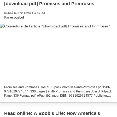
[download pdf] Promises and Primroses
Publié le 07/11/2021 à 02:44
Par
ecogebof
Promises and Primroses. Josi S. Kilpack Promises-and-Primroses.pdf ISBN:
9781629724577 | 336 pages | 9 Mb Promises and Primroses Josi S. Kilpack
Page: 336 Format: pdf, ePub, fb2, mobi ISBN: 9781629724577 Publisher:
Shadow Mountain Publishing Download...
Read online: A Boob's Life: How America's