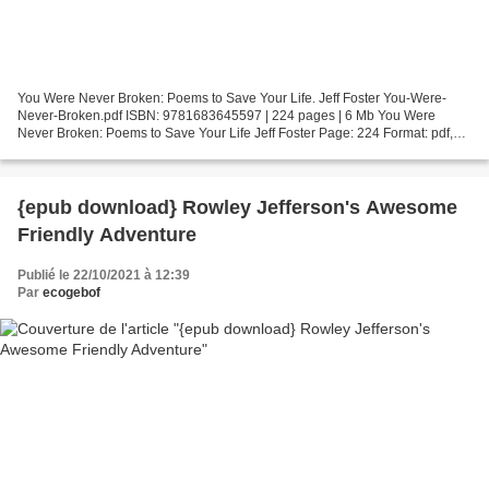
You Were Never Broken: Poems to Save Your Life. Jeff Foster You-Were-
Never-Broken.pdf ISBN: 9781683645597 | 224 pages | 6 Mb You Were
Never Broken: Poems to Save Your Life Jeff Foster Page: 224 Format: pdf,
ePub, fb2, mobi ISBN: 9781683645597 Publisher:...
{epub download} Rowley Jefferson's Awesome
Friendly Adventure
Publié le 22/10/2021 à 12:39
Par
ecogebof