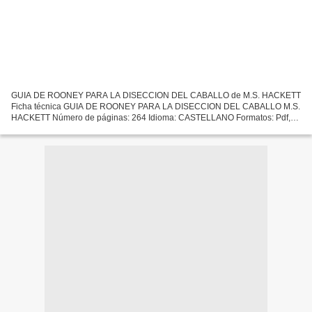
GUIA DE ROONEY PARA LA DISECCION DEL CABALLO de M.S. HACKETT
Ficha técnica GUIA DE ROONEY PARA LA DISECCION DEL CABALLO M.S.
HACKETT Número de páginas: 264 Idioma: CASTELLANO Formatos: Pdf,
ePub, MOBI, FB2 ISBN: 9788420010397 Editorial: ACRIBIA EDITORIAL...