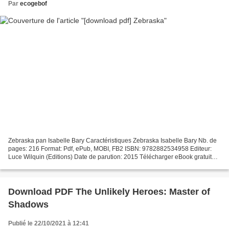
Par
ecogebof
Zebraska pan Isabelle Bary Caractéristiques Zebraska Isabelle Bary Nb. de
pages: 216 Format: Pdf, ePub, MOBI, FB2 ISBN: 9782882534958 Editeur:
Luce Wilquin (Editions) Date de parution: 2015 Télécharger eBook gratuit
Ibooks pour le téléchargement de l'ordinateur...
Download PDF The Unlikely Heroes: Master of
Shadows
Publié le 22/10/2021 à 12:41