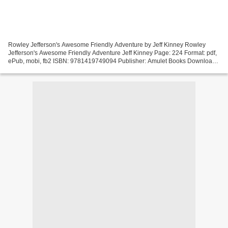
Rowley Jefferson's Awesome Friendly Adventure by Jeff Kinney Rowley
Jefferson's Awesome Friendly Adventure Jeff Kinney Page: 224 Format: pdf,
ePub, mobi, fb2 ISBN: 9781419749094 Publisher: Amulet Books Download
Rowley Jefferson's Awesome Friendly Adventure...