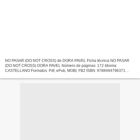
NO PASAR (DO NOT CROSS) de DORA PAVEL Ficha técnica NO PASAR
(DO NOT CROSS) DORA PAVEL Número de páginas: 172 Idioma:
CASTELLANO Formatos: Pdf, ePub, MOBI, FB2 ISBN: 9788494796371
Editorial: DOS BIGOTES Año de edición: 2018 Descargar eBook gratis
Libro...